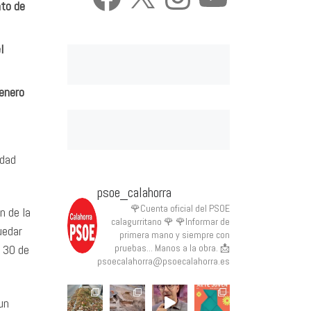
ato de
l
 enero
idad
psoe_calahorra
🌹Cuenta oficial del PSOE
n de la
calagurritano 🌹
🌹Informar de
uedar
primera mano y siempre con
l 30 de
pruebas... Manos a la obra.
📩
psoecalahorra@psoecalahorra.es
un