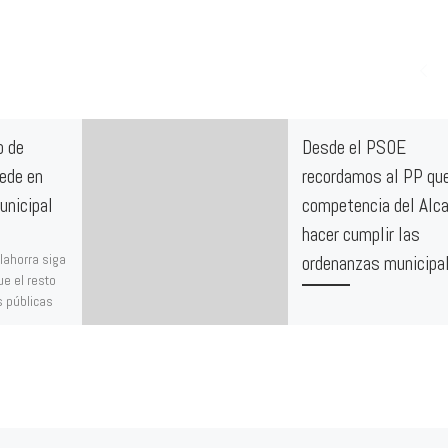
o de
Desde el PSOE
cede en
recordamos al PP qu
unicipal
competencia del Alca
hacer cumplir las
alahorra siga
ordenanzas municipa
ue el resto
s públicas
Lamentamos profundame
s índices de
que, ante la denuncia de
e la […]
irregularidades detectada
la concesión de licencias 
vados permanentes en
Calahorra, el Partido Popul
[…]