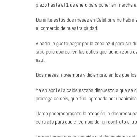
plazo hasta el 1 de enero para poner en marcha en
Durante estos dos meses en Calahorra no habrá zo
el comercio de nuestra ciudad.
A nadie le gusta pagar por la zona azul pero sin 
sitio para aparcar en las calles que tienen zona a
azul.
Dos meses, noviembre y diciembre, en los que los 
Ya en abril el alcalde estaba dispuesto a que se 
prórroga de seis, que fue aprobada por unanimida
Llama poderosamente la atención la despreocupació
contrato para que el cambio de un contrato a tro
Lamentamos que la inacción y el desgobierno del 