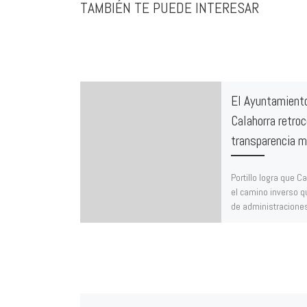
TAMBIÉN TE PUEDE INTERESAR
El Ayuntamient
Calahorra retro
transparencia m
Portillo logra que C
el camino inverso q
de administracione
retrocediendo en lo
transparencia. Desd