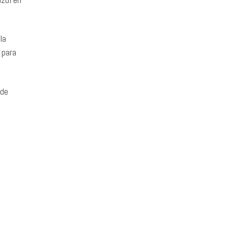
la
 para
ede