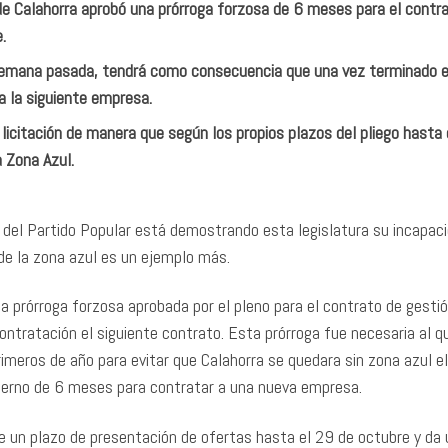
 de Calahorra aprobó una prórroga forzosa de 6 meses para el contr
.
a semana pasada, tendrá como consecuencia que una vez terminado e
a la siguiente empresa.
icitación de manera que según los propios plazos del pliego hasta
 Zona Azul.
del Partido Popular está demostrando esta legislatura su incapac
n de la zona azul es un ejemplo más.
a prórroga forzosa aprobada por el pleno para el contrato de gestió
ontratación el siguiente contrato. Esta prórroga fue necesaria al q
 primeros de año para evitar que Calahorra se quedara sin zona azul e
obierno de 6 meses para contratar a una nueva empresa.
ne un plazo de presentación de ofertas hasta el 29 de octubre y da 