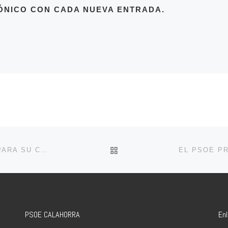
ÓNICO CON CADA NUEVA ENTRADA.
VOLVER A LA LISTA DE 
EL PSOE DE CALAHORRA CELEBRARÁ PRIMARIAS PARA SU CABEZA DE LISTA EN LAS ELECCIONES DE 2019
PSOE CALAHORRA
En