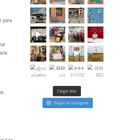
r para
rar
zona
na
Cargar más
Seguir en Instagram
azul en