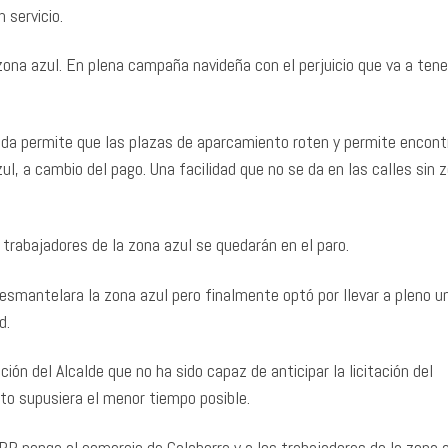
 servicio.
na azul. En plena campaña navideña con el perjuicio que va a tene
duda permite que las plazas de aparcamiento roten y permite encont
zul, a cambio del pago. Una facilidad que no se da en las calles sin 
trabajadores de la zona azul se quedarán en el paro.
desmantelara la zona azul pero finalmente optó por llevar a pleno u
d.
n del Alcalde que no ha sido capaz de anticipar la licitación del
to supusiera el menor tiempo posible.
PP ponga al comercio de Calahorra y a los trabajadores de la zona 