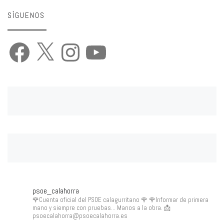
SÍGUENOS
Facebook
X
Instagram
YouTube
psoe_calahorra
🌹Cuenta oficial del PSOE calagurritano 🌹
🌹Informar de primera
mano y siempre con pruebas... Manos a la obra.
📩
psoecalahorra@psoecalahorra.es