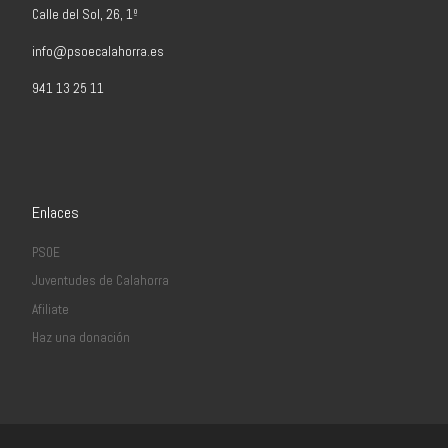
Calle del Sol, 26, 1º
info@psoecalahorra.es
941 13 25 11
Enlaces
PSOE
Juventudes de Calahorra
Afiliate
Haz una donación