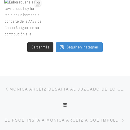
Cargar más
Seguir en Instagram
Navegación de entradas
Entrada anterior
MÓNICA ARCÉIZ DESAFÍA AL JUZGADO DE LO CONTENCIOSO ADMINISTRATIVO
VOLVER A LA LISTA DE 
En
EL PSOE INSTA A MÓNICA ARCÉIZ A QUE IMPULSE LAS ACCIONES NECESARIAS PARA LA FINALIZACIÓN DE LAS OBRAS EN “LAS CLOACAS”