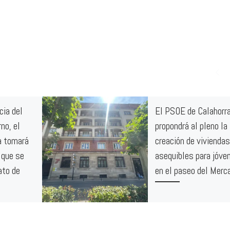
cia del
El PSOE de Calahorr
no, el
propondrá al pleno la
a tomará
creación de viviendas
 que se
asequibles para jóve
ato de
en el paseo del Merc
Calahorra, 22 de mayo de
2026. El acceso a una viv
ctubre, el
asequible se ha convertid
presentó