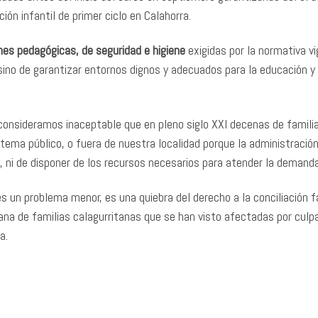
ón infantil de primer ciclo en Calahorra.
nes pedagógicas, de seguridad e higiene
exigidas por la normativa vi
 sino de garantizar entornos dignos y adecuados para la educación y 
 consideramos inaceptable que en pleno siglo XXI decenas de famili
stema público, o fuera de nuestra localidad porque la administració
n, ni de disponer de los recursos necesarios para atender la demanda
s un problema menor, es una quiebra del derecho a la conciliación f
iana de familias calagurritanas que se han visto afectadas por culpa
ja.