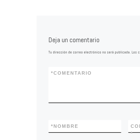
ante la Comisión d
seguimiento del con
limpieza viaria un i
Deja un comentario
Tu dirección de correo electrónico no será publicada.
Los c
*
COMENTARIO
*
NOMBRE
CO
*