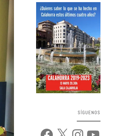
SÍGUENOS
Facebook
X
Instagram
YouTube