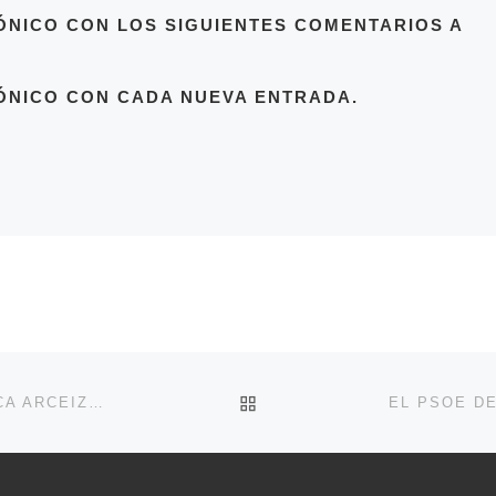
ÓNICO CON LOS SIGUIENTES COMENTARIOS A
ÓNICO CON CADA NUEVA ENTRADA.
VOLVER A LA LISTA DE 
EL PP DE LA RIOJA SE PONE EN CONTRA DE MÓNICA ARCEIZ Y SU PROYECTO FARAÓNICO DE LA PLAZA DE TOROS