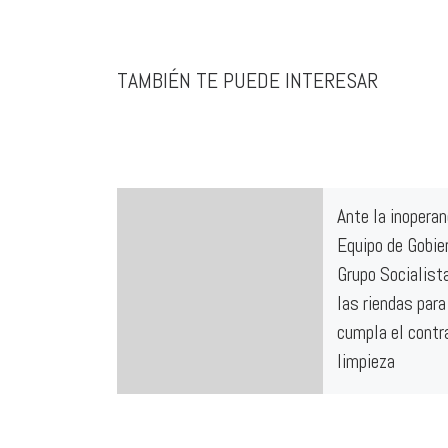
TAMBIÉN TE PUEDE INTERESAR
Ante la inoperan
Equipo de Gobier
Grupo Socialist
las riendas para
cumpla el contr
limpieza
Ayer, jueves 13 de o
PSOE de Calahorra 