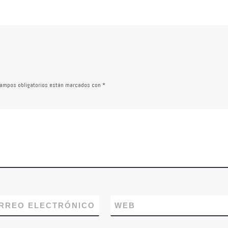
la principal preocupación 
e
ciudadanos, tanto […]
trato de
nforme […]
ampos obligatorios están marcados con
*
RREO ELECTRÓNICO
WEB