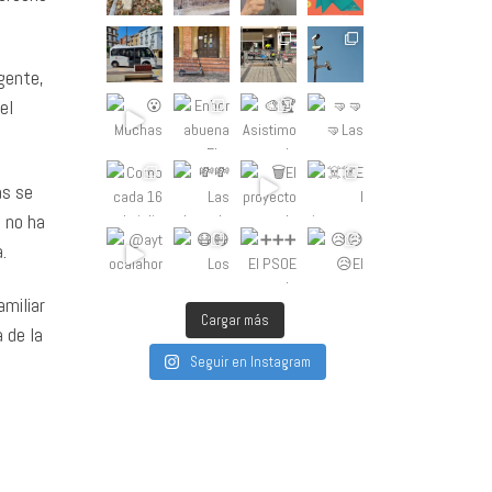
gente,
el
as se
n no ha
.
amiliar
Cargar más
 de la
Seguir en Instagram