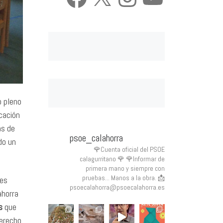
o pleno
cación
as de
psoe_calahorra
do un
🌹Cuenta oficial del PSOE
calagurritano 🌹
🌹Informar de
primera mano y siempre con
pruebas... Manos a la obra.
📩
des
psoecalahorra@psoecalahorra.es
ahorra
s
que
derecho