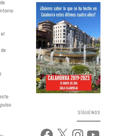
 de
Entorno
 el
 de
s
este
mpulso
SÍGUENOS
Facebook
X
Instagram
YouTube