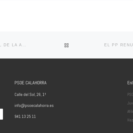
VOLVER A LA LISTA DE 
ELISA GARRIDO, REELEGIDA SECRETARÍA GENERAL DE LA AGRUPACIÓN SOCIALISTA DE CALAHORRA POR UNANIMIDAD
PSOE CALAHORRA
En
Calle del Sol, 26, 1º
PS
Juv
info@psoecalahorra.es
Afil
941 13 25 11
Haz