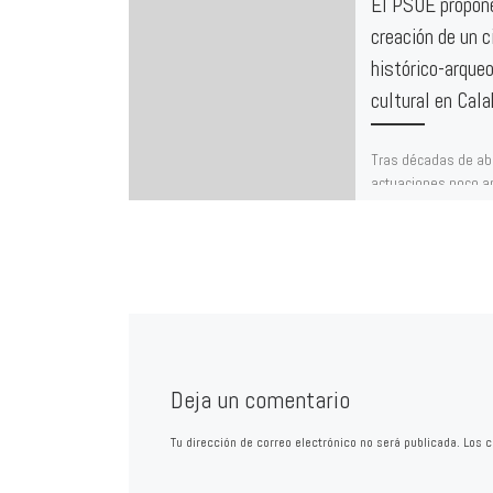
El PSOE propon
creación de un c
histórico-arqueo
cultural en Cala
Tras décadas de a
actuaciones poco a
el patrimonio históri
mayormente, el arq
de Calahorra se en
un estado […]
Deja un comentario
Tu dirección de correo electrónico no será publicada.
Los c