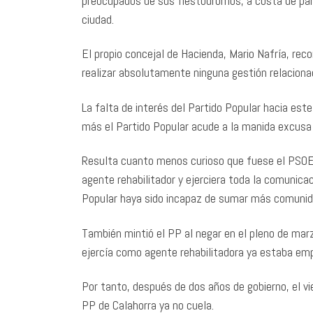
preocupados de sus fiestódromos, a costa de para
ciudad.
El propio concejal de Hacienda, Mario Nafría, re
realizar absolutamente ninguna gestión relacion
La falta de interés del Partido Popular hacia es
más el Partido Popular acude a la manida excusa 
Resulta cuanto menos curioso que fuese el PSOE q
agente rehabilitador y ejerciera toda la comunicac
Popular haya sido incapaz de sumar más comunida
También mintió el PP al negar en el pleno de mar
ejercía como agente rehabilitadora ya estaba em
Por tanto, después de dos años de gobierno, el vie
PP de Calahorra ya no cuela.