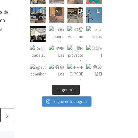
ta de
 en
la
Cargar más
Seguir en Instagram