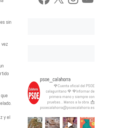
la
es sin
a vez
un
rtido
psoe_calahorra
🌹Cuenta oficial del PSOE
calagurritano 🌹
🌹Informar de
 que
primera mano y siempre con
pruebas... Manos a la obra.
📩
elado.
psoecalahorra@psoecalahorra.es
z y el