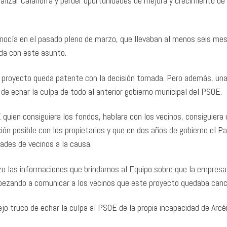
lizar Calahorra y perder oportunidades de mejora y crecimiento de 
conocía en el pasado pleno de marzo, que llevaban al menos seis mes
ada con este asunto.
te proyecto queda patente con la decisión tomada. Pero además, un
de echar la culpa de todo al anterior gobierno municipal del PSOE.
uien consiguiera los fondos, hablara con los vecinos, consiguiera 
ión posible con los propietarios y que en dos años de gobierno el Pa
des de vecinos a la causa.
zo las informaciones que brindamos al Equipo sobre que la empresa
pezando a comunicar a los vecinos que este proyecto quedaba canc
jo truco de echar la culpa al PSOE de la propia incapacidad de Arcéi