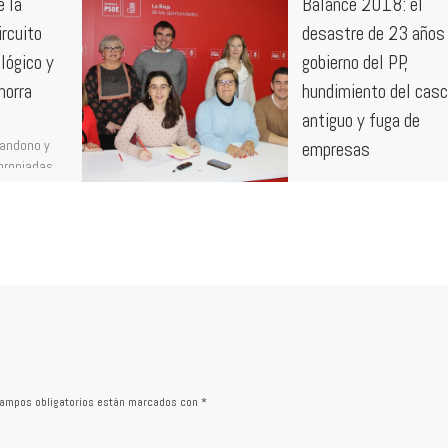
e la
Balance 2018: el
ircuito
desastre de 23 años
lógico y
gobierno del PP,
horra
hundimiento del cas
antiguo y fuga de
bandono y
empresas
propiadas,
co y,
Las principales inversion
ueológico
realizadas en 2018 han si
cuentran en
reparaciones de emergenc
el casco antiguo fruto de 
décadas de dejadez y […]
ampos obligatorios están marcados con
*