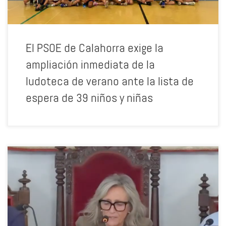
podido disfrutar de este servicio. En las 3 semanas que vienen,
entre el 13 y el 31 de julio, otros 12 niños quedaron sin plaza.
Asimismo, se ha dado la circunstancia de que, dentro de una misma
[…]
El PSOE de Calahorra exige la
ampliación inmediata de la
ludoteca de verano ante la lista de
espera de 39 niños y niñas
Arceiz presume de los proyectos heredados del PSOE. La alcaldesa
da la espalda a los problemas más importantes: vivienda,
aparcamiento, hospital de Calahorra, mantenimiento y limpieza.