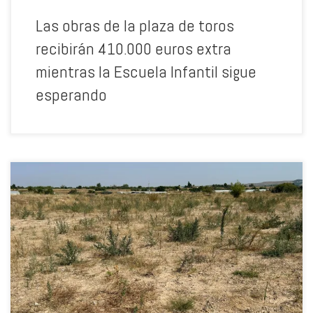
Las obras de la plaza de toros
recibirán 410.000 euros extra
mientras la Escuela Infantil sigue
esperando
Calahorra, 14 de julio de 2026. El Partido Popular ha tirado por tierra
cientos de miles de euros del Plan Revive Cidacos, un proyecto de
recuperación de las riberas del río Cidacos que supuso una
inversión de 336.557,23 euros gracias los fondos europeos Next
Generation obtenidos por el gobierno del PSOE en la pasada
legislatura, en el marco del Plan de Recuperación, Transformación y
Resiliencia (PRTR). Ya el pasado año advertimos de que la situación
de este proyecto era crítica, que el Consistorio no había planificado
riegos de mantenimiento en verano que son fundamentales para
hacer prosperar los nuevos bosques de ribera y que la mayor parte