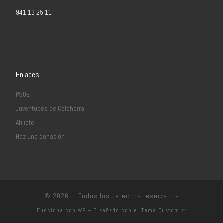
941 13 25 11
Enlaces
PSOE
Juventudes de Calahorra
Afiliate
Haz una donación
© 2026
– Todos los derechos reservados
Funciona con
WP
– Diseñado con el
Tema Customizr