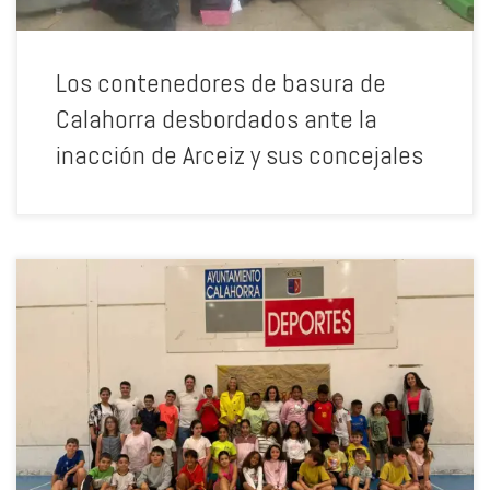
Los contenedores de basura de
Calahorra desbordados ante la
inacción de Arceiz y sus concejales
Calahorra, 8 de julio de 2026. El Grupo Municipal Socialista en el
Ayuntamiento de Calahorra exige al equipo de gobierno la
ampliación inmediata de las plazas del servicio de ludoteca de
verano, después de constatar que hasta 39 niños y niñas quedaron
inicialmente en lista de espera repartidos en 6 turnos semanales
diferentes durante todo el verano. Durante la semana del 23 al 26 de
junio, 3 menores quedaron fuera de la programación, según la
propia lista de admitidos difundida por el Ayuntamiento. En la
semana del 29 al 3 de julio, fueron 12 los niños y niñas no
admitidos. Y en la semana en curso otros 12 niños y niñas no han