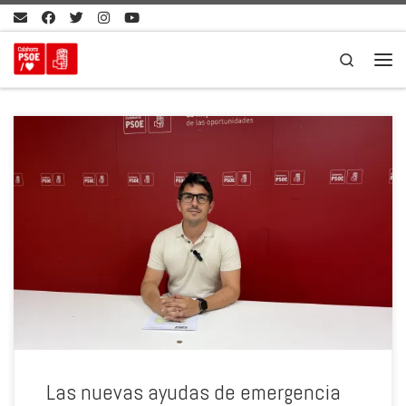
Saltar al contenido
Search
Men
La interventora del Ayuntamiento señala que exigir 5 años de
empadronamiento “puede incidir sobre el principio de igualdad”,
vulnerando la Constitución Española. El PSOE presentará un recurso
contra las bases de estas ayudas para flexibilizarlas y que alcancen
a un mayor número de personas hasta agotar el presupuesto.
Las nuevas ayudas de emergencia