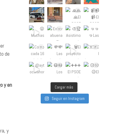
mer
to de
go y en
Cargar más
Seguir en Instagram
ra, y