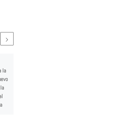
El Ayuntamiento de
a la
Calahorra ya debe a
uevo
correos 89.500 euros
 la
El concejal de Hacienda ocultó
al
en su rueda de prensa la
ra
existencia de otros 2.306,46
euros en la factura del 1 al […]
a,