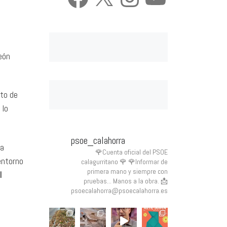
reón
nto de
 lo
psoe_calahorra
la
🌹Cuenta oficial del PSOE
entorno
calagurritano 🌹
🌹Informar de
primera mano y siempre con
l
pruebas... Manos a la obra.
📩
psoecalahorra@psoecalahorra.es