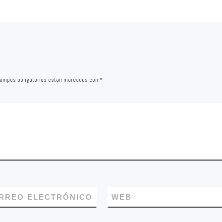
ña, invitada
ante el revuelo y la tensió
vantes de Tel
causada en la comunidad
educativa de Calahorra co
relación […]
ampos obligatorios están marcados con
*
RREO ELECTRÓNICO
WEB