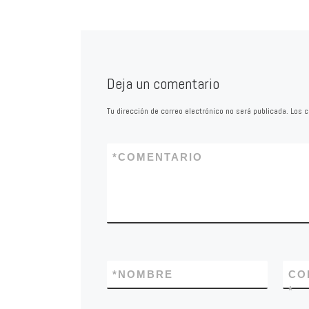
de Juderías de Espa
por el Instituto Cer
[…]
Deja un comentario
Tu dirección de correo electrónico no será publicada.
Los c
*
COMENTARIO
*
NOMBRE
CO
*