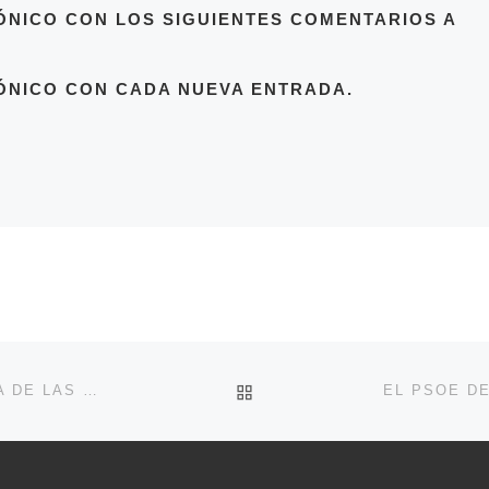
ÓNICO CON LOS SIGUIENTES COMENTARIOS A
ÓNICO CON CADA NUEVA ENTRADA.
VOLVER A LA LISTA DE 
EL PP RETRASA INTENCIONADAMENTE LA ENTREGA DE LAS VIVIENDAS PÚBLICAS PARA JÓVENES