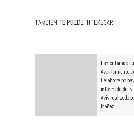
TAMBIÉN TE PUEDE INTERESAR
Lamentamos qu
Ayuntamiento d
Calahorra no ha
informado del vi
Aviv realizado p
Ibáñez
Tal y como recoge el
Mexicano Diario Jud