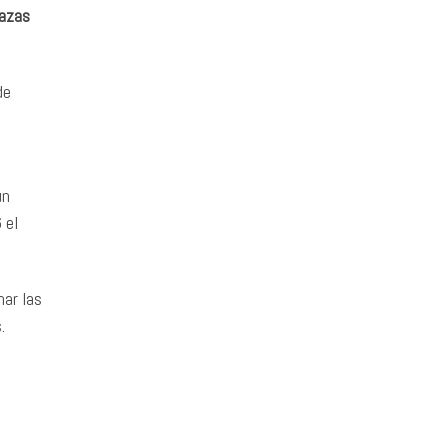
lazas
de
un
 el
mar las
s.