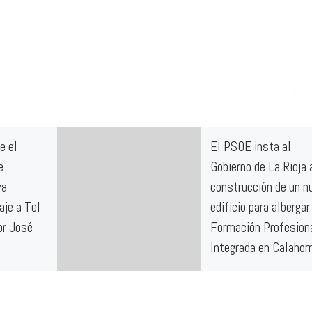
e el
El PSOE insta al
e
Gobierno de La Rioja 
ya
construcción de un n
aje a Tel
edificio para albergar
or José
Formación Profesion
Integrada en Calahor
 diario
El Grupo Socialista en el
ío “La Red
Ayuntamiento de Calahorr