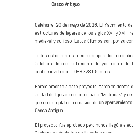
Casco Antiguo.
Calahorra, 20 de mayo de 2026.
El Yacimiento de
estructuras de lagares de los siglos XVII y XVIII; 
medieval y su foso. Estos últimos son, por su con
Todos estos restos fueron recuperados, consolid
Calahorra de incluir el rescate del yacimiento de 
cual se invirtieron 1.088.328,69 euros.
Paralelamente a este proyecto, también dentro d
Unidad de Ejecución denominada “Medranas” y se c
que contemplaba la creación de
un aparcamiento p
Casco Antiguo.
El proyecto fue aprobado pero nunca llegó a ejec
Gobierno ha desistido de llevarlo a cabo.