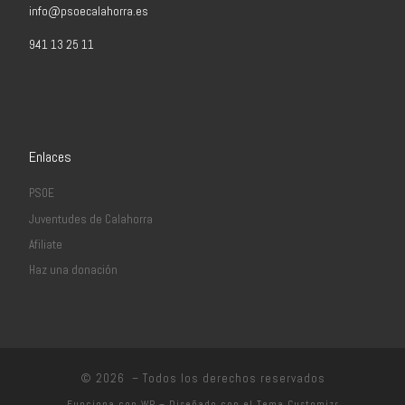
info@psoecalahorra.es
941 13 25 11
Enlaces
PSOE
Juventudes de Calahorra
Afiliate
Haz una donación
© 2026
– Todos los derechos reservados
Funciona con
WP
– Diseñado con el
Tema Customizr