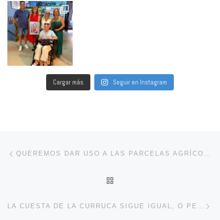
Cargar más
Seguir en Instagram
Navegación de entradas
Entrada anterior
QUEREMOS DAR USO A LAS PARCELAS AGRÍCOLAS MUNICIPALES Y RECUPERAR LOS EXÁMENES TEÓRICOS DE TRÁFICO
VOLVER A LA LISTA DE 
En
LA CUESTA DE LA CURRUCA SIGUE IGUAL, O PEOR, UN AÑO DESPUÉS