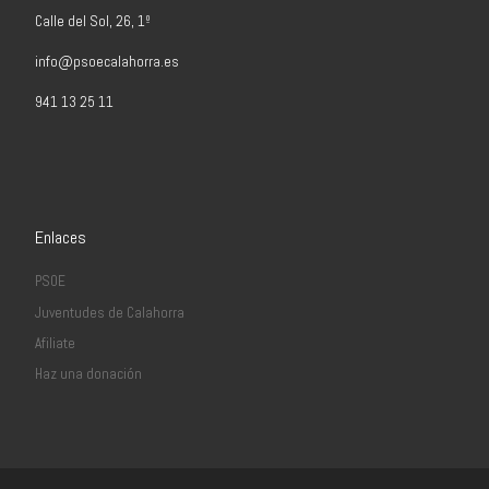
Calle del Sol, 26, 1º
info@psoecalahorra.es
941 13 25 11
Enlaces
PSOE
Juventudes de Calahorra
Afiliate
Haz una donación