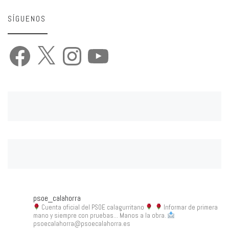
SÍGUENOS
Facebook
X
Instagram
YouTube
psoe_calahorra
Cuenta oficial del PSOE calagurritano
Informar de primera
mano y siempre con pruebas... Manos a la obra.
psoecalahorra@psoecalahorra.es