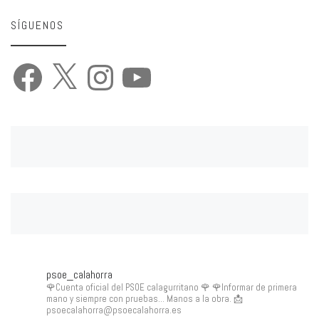
SÍGUENOS
Facebook
X
Instagram
YouTube
psoe_calahorra
🌹Cuenta oficial del PSOE calagurritano 🌹
🌹Informar de primera
mano y siempre con pruebas... Manos a la obra.
📩
psoecalahorra@psoecalahorra.es