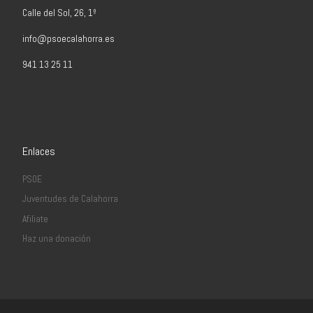
Calle del Sol, 26, 1º
info@psoecalahorra.es
941 13 25 11
Enlaces
PSOE
Juventudes de Calahorra
Afiliate
Haz una donación