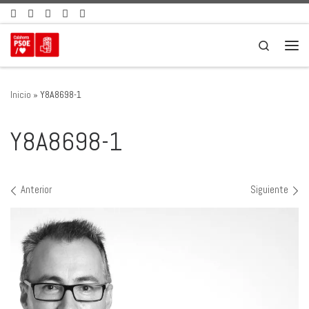
Saltar al contenido
Search
Men
Inicio
»
Y8A8698-1
Y8A8698-1
Navegación de imágenes
Anterior
Siguiente