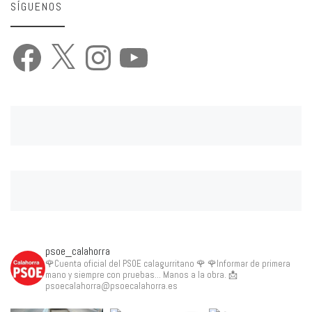
SÍGUENOS
Facebook
X
Instagram
YouTube
psoe_calahorra
🌹Cuenta oficial del PSOE calagurritano 🌹
🌹Informar de primera
mano y siempre con pruebas... Manos a la obra.
📩
psoecalahorra@psoecalahorra.es