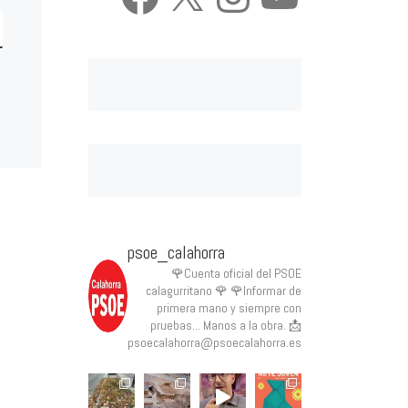
psoe_calahorra
🌹Cuenta oficial del PSOE
calagurritano 🌹
🌹Informar de
primera mano y siempre con
pruebas... Manos a la obra.
📩
psoecalahorra@psoecalahorra.es