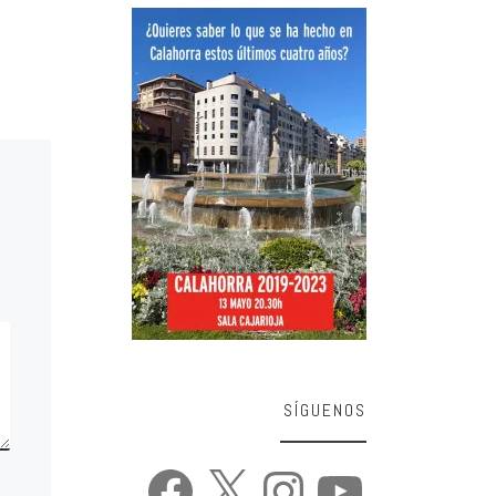
SÍGUENOS
Facebook
X
Instagram
YouTube