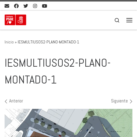
Saltar al contenido
Search
Men
Inicio
»
IESMULTIUSOS2-PLANO-MONTADO-1
IESMULTIUSOS2-PLANO-
MONTADO-1
Navegación de imágenes
Anterior
Siguiente