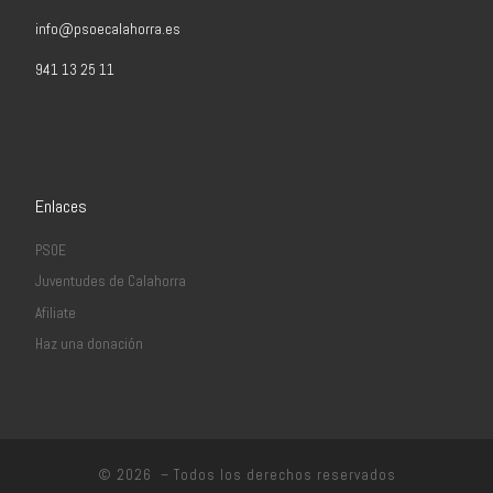
info@psoecalahorra.es
941 13 25 11
Enlaces
PSOE
Juventudes de Calahorra
Afiliate
Haz una donación
© 2026
– Todos los derechos reservados