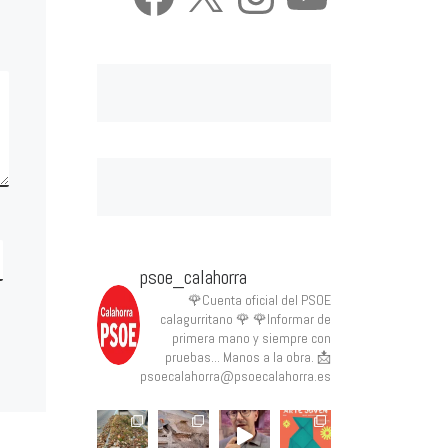
psoe_calahorra
🌹Cuenta oficial del PSOE
calagurritano 🌹
🌹Informar de
primera mano y siempre con
pruebas... Manos a la obra.
📩
psoecalahorra@psoecalahorra.es