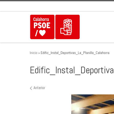
Saltar al contenido
Inicio
»
Edific_Instal_Deportivas_La_Planilla_Calahorra
Edific_Instal_Deportiv
Navegación de imágenes
Anterior