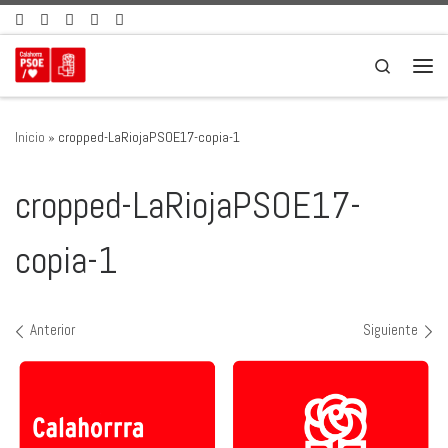
Saltar al contenido
Search
Men
Inicio
»
cropped-LaRiojaPSOE17-copia-1
cropped-LaRiojaPSOE17-
copia-1
Navegación de imágenes
Anterior
Siguiente