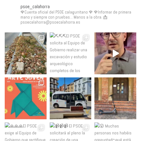
psoe_calahorra
🌹Cuenta oficial del PSOE calagurritano 🌹
🌹Informar de primera
mano y siempre con pruebas... Manos a la obra.
📩
psoecalahorra@psoecalahorra.es