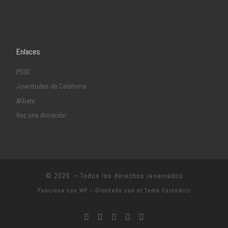
Enlaces
PSOE
Juventudes de Calahorra
Afiliate
Haz una donación
© 2026
– Todos los derechos reservados
Funciona con
WP
– Diseñado con el
Tema Customizr