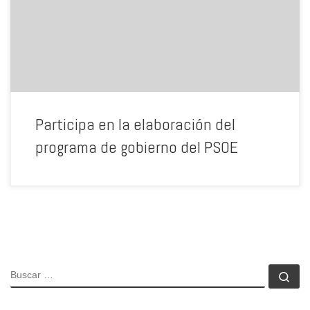
para atraer más ideas para cerrar el programa electoral para las
próximas elecciones de 24 de mayo.
Participa en la elaboración del
programa de gobierno del PSOE
BUSCAR
Bu