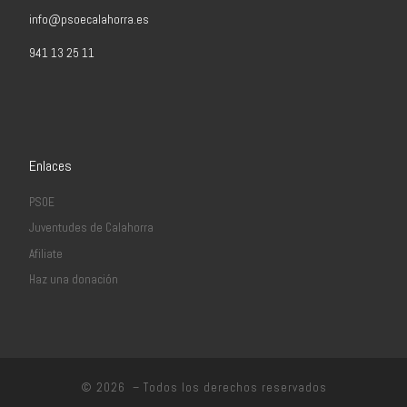
info@psoecalahorra.es
941 13 25 11
Enlaces
PSOE
Juventudes de Calahorra
Afiliate
Haz una donación
© 2026
– Todos los derechos reservados