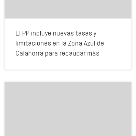
El PP incluye nuevas tasas y
limitaciones en la Zona Azul de
Calahorra para recaudar más
Gracias a la Familia Bella, Luis Bella, padre, por la labor que empezó
conformando todo este archivo, gracias a Luis, hijo y familia, que ha
seguido la tradición familiar por la cesión de tan importante legado.