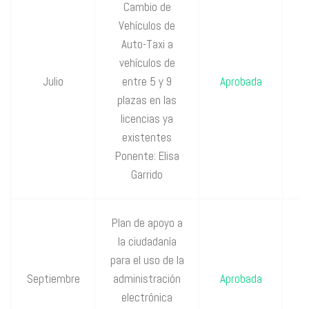
Cambio de
Vehículos de
Auto-Taxi a
P
vehículos de
Julio
entre 5 y 9
Aprobada
P
plazas en las
licencias ya
existentes
Ponente: Elisa
Garrido
Plan de apoyo a
la ciudadanía
P
para el uso de la
Septiembre
administración
Aprobada
P
electrónica