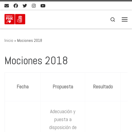
Saltar al contenido
Search
Men
Inicio
»
Mociones 2018
Mociones 2018
Fecha
Propuesta
Resultado
f
Adecuación y
puesta a
disposición de