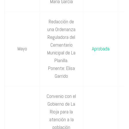
María García
Redacción de
una Ordenanza
Reguladora del
P
Cementerio
Mayo
Aprobada
Municipal de La
P
Planilla.
Ponente: Elisa
Garrido
Convenio con el
Gobierno de La
Rioja para la
atención a la
P
población