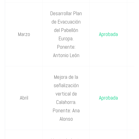
Desarrollar Plan
de Evacuación
P
del Pabellón
Marzo
Aprobada
Europa.
P
Ponente:
Antonio León
Mejora de la
señalización
P
vertical de
Abril
Aprobada
Calahorra.
P
Ponente: Ana
Alonso