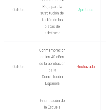
Rioja para la
P
Octubre
Aprobada
sustitución del
IU
tartán de las
pistas de
atletismo
Conmemoración
de los 40 años
de la aprobación
P
Octubre
Rechazada
de la
Constitución
Española
Financiación de
la Escuela