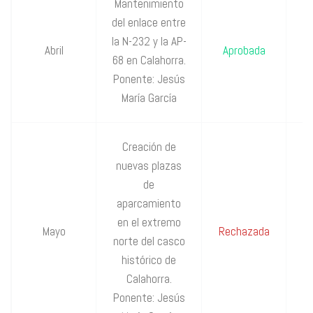
Mantenimiento
del enlace entre
P
la N-232 y la AP-
Abril
Aprobada
68 en Calahorra.
P
Ponente: Jesús
María García
Creación de
nuevas plazas
de
aparcamiento
en el extremo
P
Mayo
Rechazada
norte del casco
IU
histórico de
Calahorra.
Ponente: Jesús