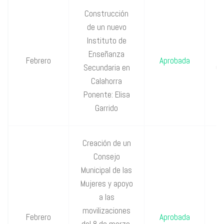
Construcción
de un nuevo
Instituto de
Enseñanza
P
Febrero
Aprobada
Secundaria en
Cs
Calahorra
Ponente: Elisa
Garrido
Creación de un
Consejo
Municipal de las
Mujeres y apoyo
a las
movilizaciones
P
Febrero
Aprobada
del 8 de marzo,
IU