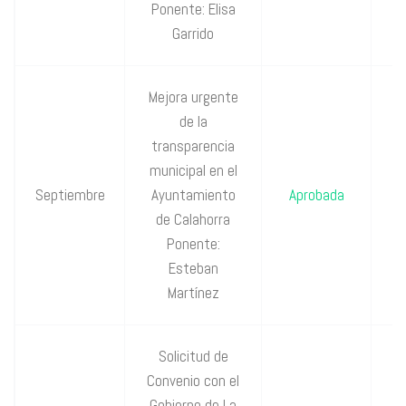
Ponente: Elisa
Garrido
Mejora urgente
de la
transparencia
P
municipal en el
Septiembre
Ayuntamiento
Aprobada
P
de Calahorra
Ponente:
Esteban
Martínez
Solicitud de
Convenio con el
Gobierno de La