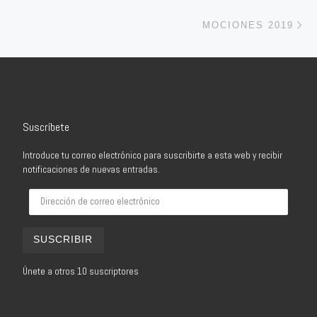
En
MOCIONES 2019
Suscríbete
Introduce tu correo electrónico para suscribirte a esta web y recibir
notificaciones de nuevas entradas.
Dirección de correo electrónico
SUSCRIBIR
Únete a otros 10 suscriptores