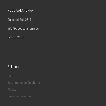
PSOE CALAHORRA
Calle del Sol, 26, 1º
info@psoecalahorra.es
941 13 25 11
Enlaces
PSOE
Juventudes de Calahorra
Afiliate
Haz una donación