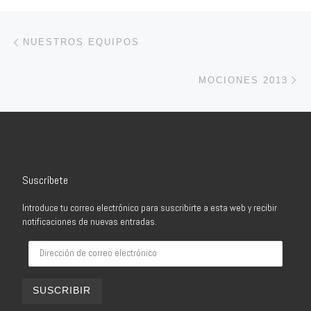
Navegación de entradas
Entrada anterior
NUESTROS EQUIPOS
En
MOCIONES 2013
Suscríbete
Introduce tu correo electrónico para suscribirte a esta web y recibir
notificaciones de nuevas entradas.
Dirección de correo electrónico
SUSCRIBIR