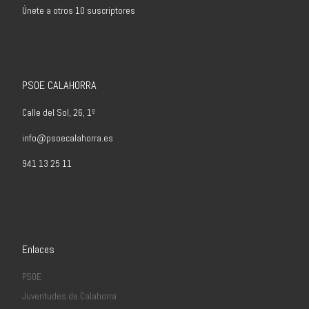
Únete a otros 10 suscriptores
PSOE CALAHORRA
Calle del Sol, 26, 1º
info@psoecalahorra.es
941 13 25 11
Enlaces
PSOE
Juventudes de Calahorra